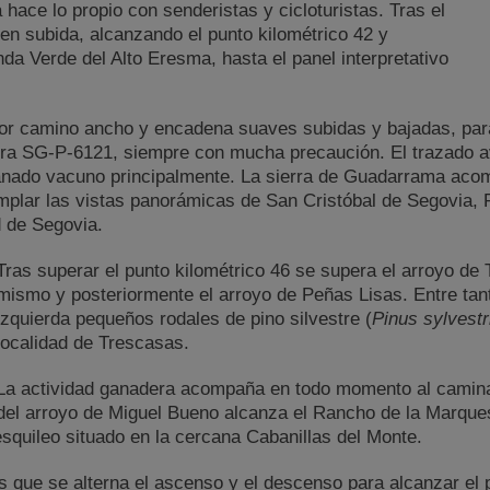
 hace lo propio con senderistas y cicloturistas. Tras el
en subida, alcanzando el punto kilométrico 42 y
nda Verde del Alto Eresma, hasta el panel interpretativo
or camino ancho y encadena suaves subidas y bajadas, para 
tera SG-P-6121, siempre con mucha precaución. El trazado 
nado vacuno principalmente. La sierra de Guadarrama acomp
mplar las vistas panorámicas de San Cristóbal de Segovia,
 de Segovia.
Tras superar el punto kilométrico 46 se supera el arroyo de T
mismo y posteriormente el arroyo de Peñas Lisas. Entre tanto
izquierda pequeños rodales de pino silvestre (
Pinus sylvestr
localidad de Trescasas.
La actividad ganadera acompaña en todo momento al camina
del arroyo de Miguel Bueno alcanza el Rancho de la Marques
squileo situado en la cercana Cabanillas del Monte.
s que se alterna el ascenso y el descenso para alcanzar el 