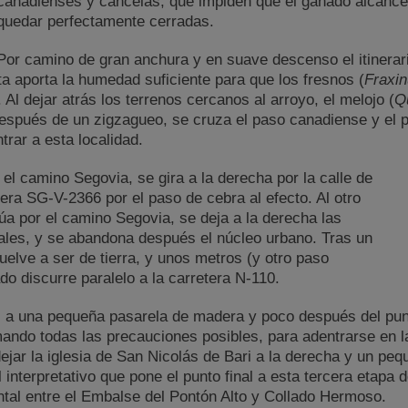
canadienses y cancelas, que impiden que el ganado alcance 
quedar perfectamente cerradas.
Por camino de gran anchura y en suave descenso el itinerari
a aporta la humedad suficiente para que los fresnos (
Fraxin
e. Al dejar atrás los terrenos cercanos al arroyo, el melojo (
Q
después de un zigzagueo, se cruza el paso canadiense y el 
trar a esta localidad.
 el camino Segovia, se gira a la derecha por la calle de
tera SG-V-2366 por el paso de cebra al efecto. Al otro
núa por el camino Segovia, se deja a la derecha las
pales, y se abandona después el núcleo urbano. Tras un
elve a ser de tierra, y unos metros (y otro paso
o discurre paralelo a la carretera N-110.
as a una pequeña pasarela de madera y poco después del pun
mando todas las precauciones posibles, para adentrarse en l
ar la iglesia de San Nicolás de Bari a la derecha y un pequ
 interpretativo que pone el punto final a esta tercera etapa 
al entre el Embalse del Pontón Alto y Collado Hermoso.