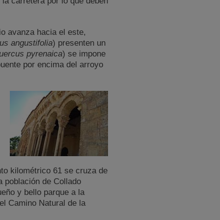
la carretera por lo que deben
o avanza hacia el este,
us angustifolia
) presenten un
uercus pyrenaica
) se impone
puente por encima del arroyo
to kilométrico 61 se cruza de
a población de Collado
eño y bello parque a la
del Camino Natural de la