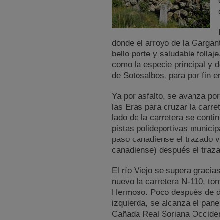
donde el arroyo de la Gargant
bello porte y saludable follaj
como la especie principal y 
de Sotosalbos, para por fin en
Ya por asfalto, se avanza por
las Eras para cruzar la carre
lado de la carretera se conti
pistas polideportivas munici
paso canadiense el trazado vu
canadiense) después el trazad
El río Viejo se supera graci
nuevo la carretera N-110, to
Hermoso. Poco después de dej
izquierda, se alcanza el panel
Cañada Real Soriana Occident