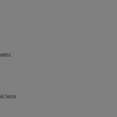
adero
el Tercio
o