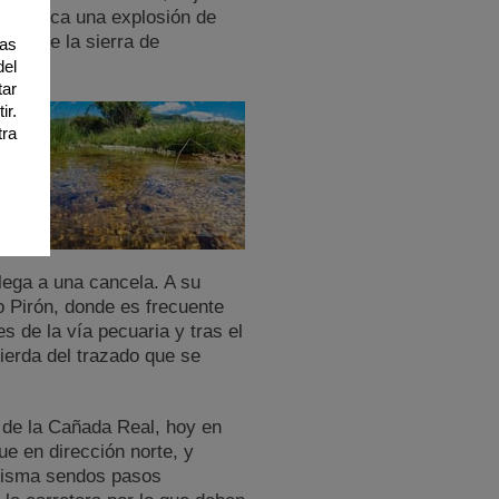
ra provoca una explosión de
ras de la sierra de
ias
del
tar
ir.
tra
lega a una cancela. A su
o Pirón, donde es frecuente
 de la vía pecuaria y tras el
ierda del trazado que se
 de la Cañada Real, hoy en
ue en dirección norte, y
 misma sendos pasos