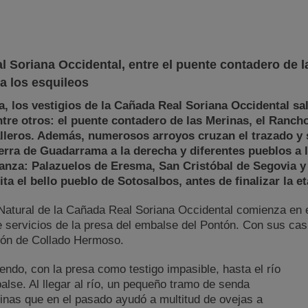
l Soriana Occidental, entre el puente contadero de l
a los esquileos
pa, los vestigios de la Cañada Real Soriana Occidental sa
entre otros: el puente contadero de las Merinas, el Ranch
leros. Además, numerosos arroyos cruzan el trazado y
ierra de Guadarrama a la derecha y diferentes pueblos a l
anza: Palazuelos de Eresma, San Cristóbal de Segovia y 
sita el bello pueblo de Sotosalbos, antes de finalizar la
Natural de la Cañada Real Soriana Occidental comienza en el
 de servicios de la presa del embalse del Pontón. Con sus cas
ción de Collado Hermoso.
ndo, con la presa como testigo impasible, hasta el río
lse. Al llegar al río, un pequeño tramo de senda
inas que en el pasado ayudó a multitud de ovejas a