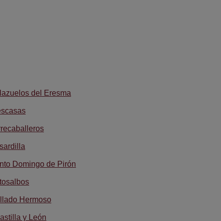
lazuelos del Eresma
escasas
recaballeros
ardilla
nto Domingo de Pirón
tosalbos
llado Hermoso
astilla y León