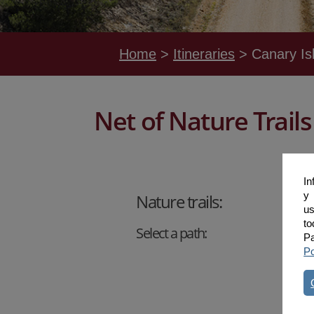
Home
Itineraries
Canary Is
Net of Nature Trails
In
y 
Nature trails:
us
to
Select a path:
Pa
Po