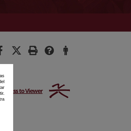
ias
del
tar
Access to Viewer
ir.
tra