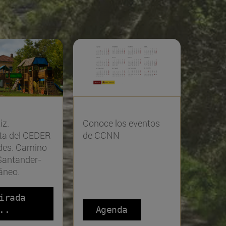
iz.
Conoce los eventos
ta del CEDER
de CCNN
des. Camino
Santander-
áneo.
irada
..
Agenda