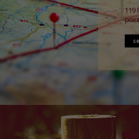
119 P
point
s