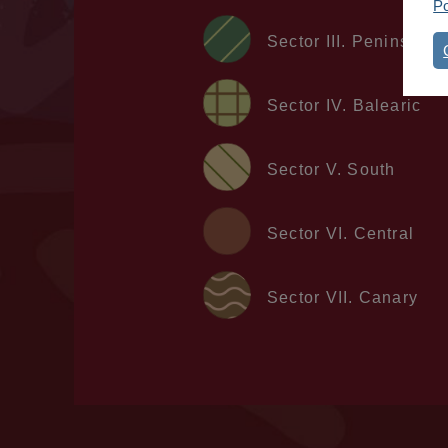
Po
Sector III. Peninsular
Sector IV. Balearic
Sector V. South
Sector VI. Central
Sector VII. Canary