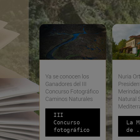
Ya se conocen los
Nuria Ort
Ganadores del III
Presiden
Concurso Fotográfico
Merinda
Caminos Naturales
Natural 
Mediterr
III
Concurso
La M
fotográfico
de .