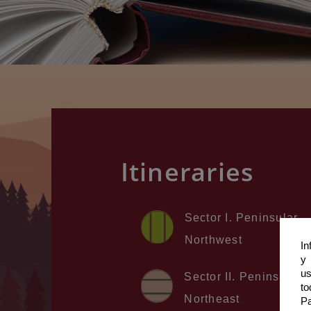
Itineraries
Sector I. Peninsular
Northwest
In
y 
us
Sector II. Peninsular
to
Northeast
Pa