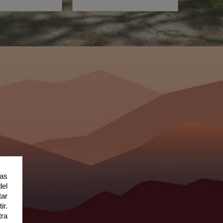
ias
del
tar
ir.
tra