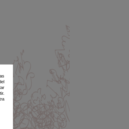
ias
del
tar
ir.
tra