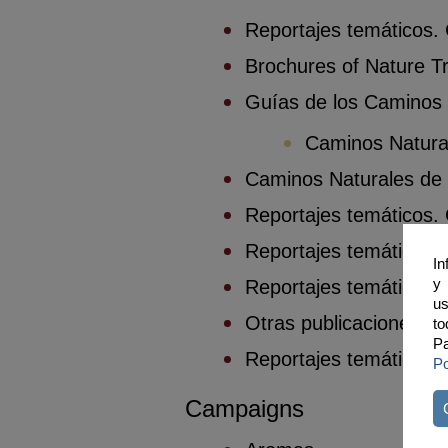
Reportajes temáticos. C
Brochures of Nature T
Guías de los Caminos
Caminos Natura
Caminos Naturales de
Reportajes temáticos.
Reportajes temáticos.
In
y 
Reportajes temáticos.
us
Otras publicaciones
to
Pa
Reportajes temáticos.
Po
Campaigns