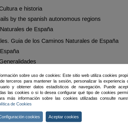
ultura e historia
rails by the spanish autonomous regions
 Naturales de España
les. Guia de los Caminos Naturales de España
 España
 Generalidades
 Gastronomía
formación sobre uso de cookies: Este sitio web utiliza cookies prop
de terceros para mantener la sesión, personalizar la experiencia 
 Naturaleza
uario y obtener datos estadísticos de navegación. Puede acep
das las cookies o si lo desea configurar qué tipo de cookies permit
ra más información sobre las cookies utilizadas consulte nues
 Turismo
lítica de Cookies
Configuración cookies
Aceptar cookies