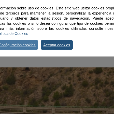
formación sobre uso de cookies: Este sitio web utiliza cookies prop
de terceros para mantener la sesión, personalizar la experiencia 
uario y obtener datos estadísticos de navegación. Puede acep
das las cookies o si lo desea configurar qué tipo de cookies permit
ra más información sobre las cookies utilizadas consulte nues
lítica de Cookies
Configuración cookies
Aceptar cookies
l Alto de Garajonay con sus 1.484 m de altura como el punto más
forman un escarpado relieve en el que los embalses cobran espe