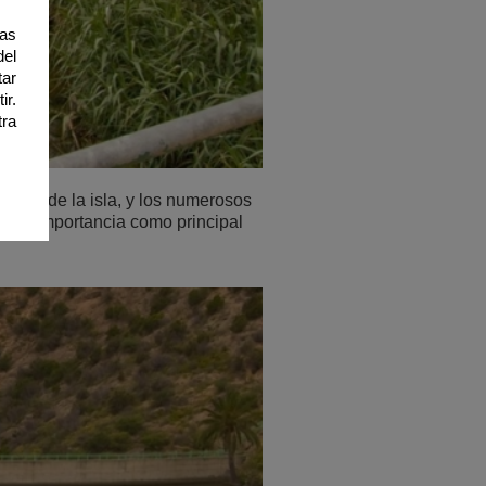
ias
del
tar
ir.
tra
 alto de la isla, y los numerosos
cial importancia como principal