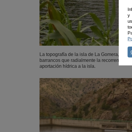
In
y 
us
to
Pa
Po
La topografía de la isla de La Gomera, con e
barrancos que radialmente la recorren, con
aportación hídrica a la isla.