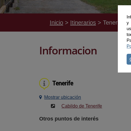
In
Inicio
Itinerarios
Tenerife
y 
us
to
Pa
Informacion
Po
Tenerife
Mostrar ubicación
Cabildo de Tenerife
Otros puntos de interés