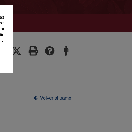
ias
del
tar
ir.
tra
Volver al tramo