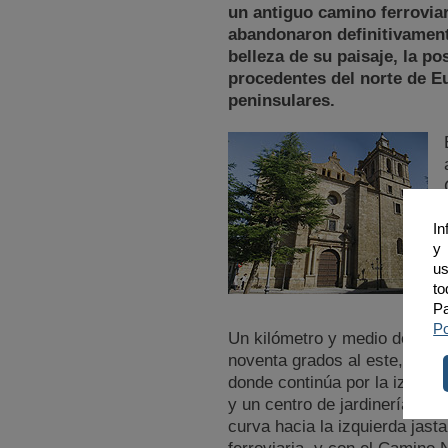
un antiguo camino ferrovia
abandonaron definitivamente 
belleza de su paisaje, la p
procedentes del norte de E
peninsulares.
In
y 
us
to
Pa
Po
Un kilómetro y medio después 
noventa grados al este, pasa
donde continúa por la izquier
y un centro de jardinería has
curva hacia la izquierda jast