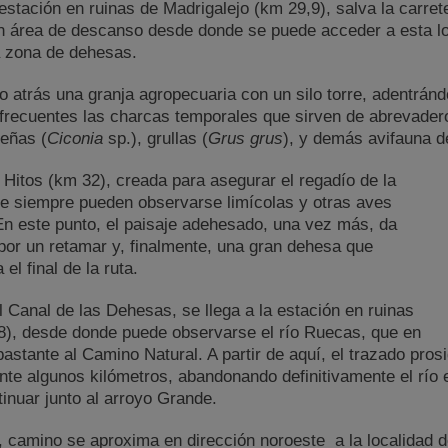
a estación en ruinas de Madrigalejo (km 29,9), salva la carre
un área de descanso desde donde se puede acceder a esta lo
 zona de dehesas.
 atrás una granja agropecuaria con un silo torre, adentránd
frecuentes las charcas temporales que sirven de abrevadero
eñas (
Ciconia
sp.), grullas (
Grus grus
), y demás avifauna d
 Hitos (km 32), creada para asegurar el regadío de la
e siempre pueden observarse limícolas y otras aves
n este punto, el paisaje adehesado, una vez más, da
 por un retamar y, finalmente, una gran dehesa que
el final de la ruta.
l Canal de las Dehesas, se llega a la estación en ruinas
8), desde donde puede observarse el río Ruecas, que en
stante al Camino Natural. A partir de aquí, el trazado prosig
e algunos kilómetros, abandonando definitivamente el río 
nuar junto al arroyo Grande.
 camino se aproxima en dirección noroeste a la localidad 