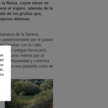
 la Reina, cuyas obras se
ece al viajero, además de la
ada de las grullas que,
mejores dehesas
llanueva de la Serena,
y posteriormente por el paseo
el Castelar con la calle
ma del antiguo ferrocarril,
ias
e algunos metros por el
del
de la Hispanidad y continúa
tar
cercano a una pequeña zona de
ir.
tra