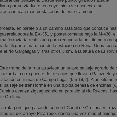
Natural del Guadiana. Desde este punto, girando hacia la
iana por un viaducto, en cuyo inicio se encuentra un
características más destacadas de este tramo del
oroeste, en paralelo a un camino asfaltado que conduce hast
 pasarela sobre la EX-351 y posteriormente bajo la N-430, 
a ferroviaria reutilizada para recuperarla un kilómetro de
es de llegar a las ruinas de la estación de Rena. Unos cien
el río Gargáligas y, tras otros 3 km, a la altura de El Torv
Este tramo de la ruta atraviesa un suave paisaje agrario de 
cruzar bajo otro puente de tres ojos que lleva a Palazuelo y u
estación en ruinas de Campo Lugar (km 19,2). A un kilómetr
el paisaje se transforma en una tupida dehesa de encinas (
Q
Camino avanza zigzagueando en paralelo al río Ruecas, hast
de Orellana.
La ruta prosigue pasando sobre el Canal de Orellana y cruz
cadura del arroyo Pizarroso, donde una vez más el paisaje 