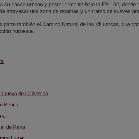
 a su casco urbano y posteriormente bajo la EX-102, donde e
 de atravesar una zona de retamas y un tramo de suaves pr
s parte también el Camino Natural de las Villuercas, que co
cción noroeste.
ra
llanueva de La Serena
n Benito
ena
lar de Rena
ampo Lugar