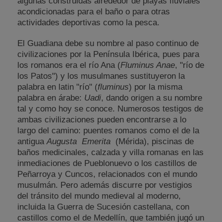
algunas construidas alrededor de playas fluviales
acondicionadas para el baño o para otras
actividades deportivas como la pesca.
El Guadiana debe su nombre al paso continuo de
civilizaciones por la Península Ibérica, pues para
los romanos era el río Ana (
Fluminus Anae
, "río de
los Patos") y los musulmanes sustituyeron la
palabra en latin "río" (
fluminus
) por la misma
palabra en árabe:
Uadi
, dando origen a su nombre
tal y como hoy se conoce. Numerosos testigos de
ambas civilizaciones pueden encontrarse a lo
largo del camino: puentes romanos como el de la
antigua
Augusta
Emerita
(Mérida), piscinas de
baños medicinales, calzada y villa romanas en las
inmediaciones de Pueblonuevo o los castillos de
Peñarroya y Cuncos, relacionados con el mundo
musulmán. Pero además discurre por vestigios
del tránsito del mundo medieval al moderno,
incluida la Guerra de Sucesión castellana, con
castillos como el de Medellín, que también jugó un